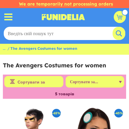
We are temporarily not processing orders
...
The Avengers Costumes for women
The Avengers Costumes for women
Сортувати за
5
товарів
-65%
-45%