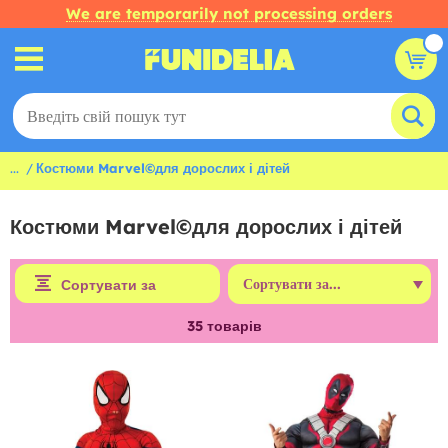
We are temporarily not processing orders
...
Костюми Marvel©для дорослих і дітей
Костюми Marvel©для дорослих і дітей
Сортувати за
35
товарів