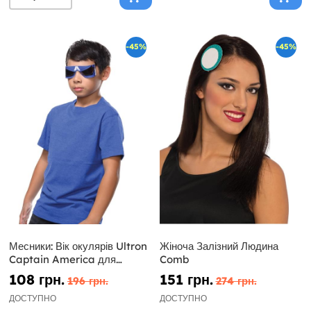
-45%
-45%
Месники: Вік окулярів Ultron
Жіноча Залізний Людина
Captain America для
Comb
дитини
108 грн.
151 грн.
196 грн.
274 грн.
ДОСТУПНО
ДОСТУПНО