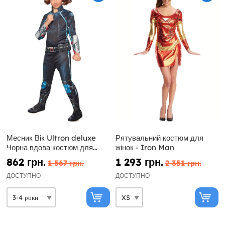
Месник Вік Ultron deluxe
Рятувальний костюм для
Чорна вдова костюм для
жінок - Iron Man
дівчини
862 грн.
1 293 грн.
1 567 грн.
2 351 грн.
ДОСТУПНО
ДОСТУПНО