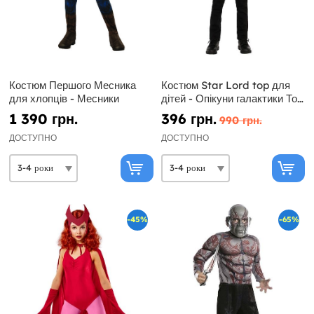
Костюм Першого Месника
Костюм Star Lord top для
для хлопців - Месники
дітей - Опікуни галактики Том
2
1 390 грн.
396 грн.
990 грн.
ДОСТУПНО
ДОСТУПНО
-45%
-65%