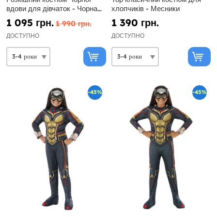
вдови для дівчаток - Чорна
хлопчиків - Месники
Вдова
1 095 грн.
1 390 грн.
1 990 грн.
ДОСТУПНО
ДОСТУПНО
-45%
-45%