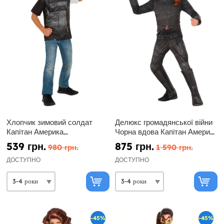
Хлопчик зимовий солдат
Делюкс громадянської війни
Капітан Америка
Чорна вдова Капітан Америка
громадянської війни костюм
костюм для дівчаток
539 грн.
875 грн.
980 грн.
1 590 грн.
Kit
ДОСТУПНО
ДОСТУПНО
-45%
-45%