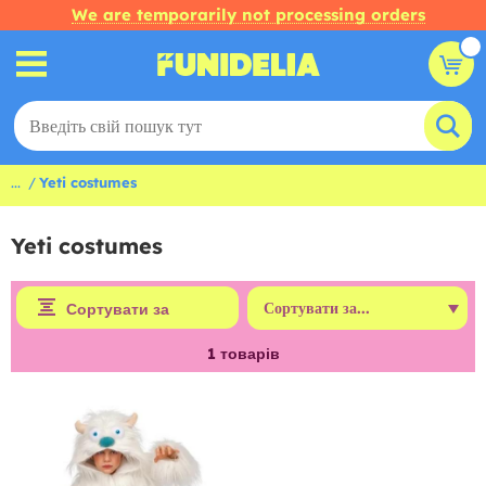
We are temporarily not processing orders
...
Yeti costumes
Yeti costumes
Сортувати за
1
товарів