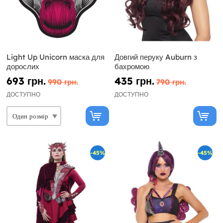
Light Up Unicorn маска для
Довгий перуку Auburn з
дорослих
бахромою
693 грн.
435 грн.
990 грн.
790 грн.
ДОСТУПНО
ДОСТУПНО
-45%
-45%