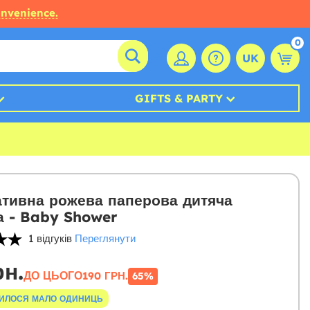
onvenience.
0
UK
GIFTS & PARTY
тивна рожева паперова дитяча
 - Baby Shower
1 відгуків
Переглянути
рн.
ДО ЦЬОГО
190 ГРН.
65%
ИЛОСЯ МАЛО ОДИНИЦЬ