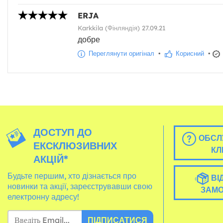
ERJA
Karkkila (Фінляндія) 27.09.21
добре
Переглянути оригінал
•
Корисний
•
ДОСТУП ДО
ОБСЛ
ЕКСКЛЮЗИВНИХ
КЛ
АКЦІЙ*
Будьте першим, хто дізнається про
ВІ
новинки та акції, зареєструвавши свою
ЗАМ
електронну адресу!
ПІДПИСАТИСЯ