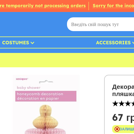
re temporarily not processing orders
Sorry for the inc
COSTUMES
ACCESSORIES
Декора
пляшка
67 г
ЗАЛИШ