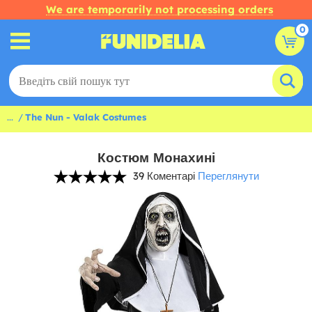
We are temporarily not processing orders
0
...
The Nun - Valak Costumes
Костюм Монахині
39 Коментарі
Переглянути