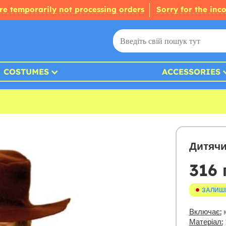
re temporarily not processing orders
Sorry for the inc
COSTUMES
ACCESSORIES
Дитячи
316 
ЗАЛИШ
Включає:
к
Матеріал: