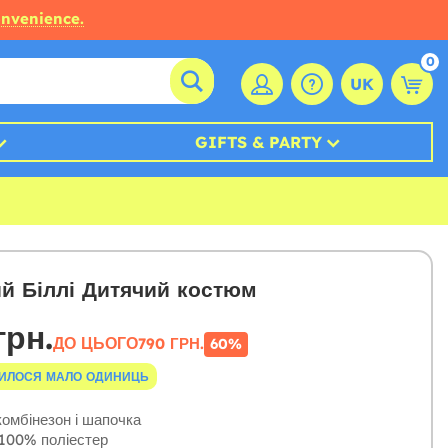
onvenience.
0
UK
GIFTS & PARTY
й Біллі Дитячий костюм
грн.
ДО ЦЬОГО
790 ГРН.
60%
ИЛОСЯ МАЛО ОДИНИЦЬ
омбінезон і шапочка
100% поліестер