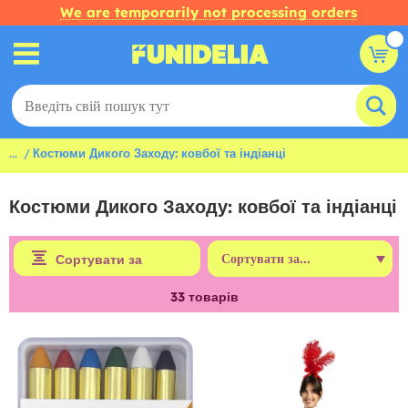
We are temporarily not processing orders
...
Костюми Дикого Заходу: ковбої та індіанці
Костюми Дикого Заходу: ковбої та індіанці
Сортувати за
33
товарів