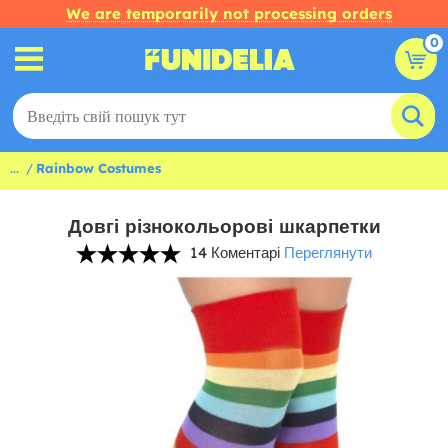
We are temporarily not processing orders
0
...
Rainbow Costumes
Довгі різнокольорові шкарпетки
14 Коментарі
Переглянути