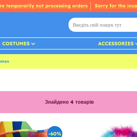
re temporarily not processing orders
Sorry for the inc
COSTUMES
ACCESSORIES
umes
Знайдено
4
товарів
-60%