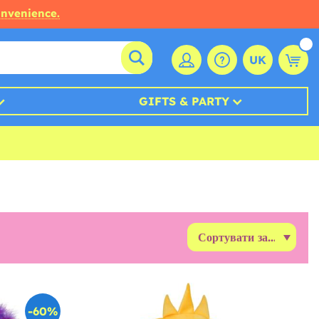
onvenience.
UK
GIFTS & PARTY
-60%