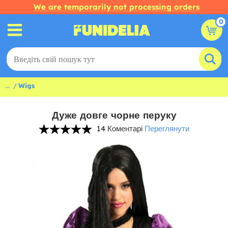
We are temporarily not processing orders
0
...
Wigs
Дуже довге чорне перуку
14 Коментарі
Переглянути