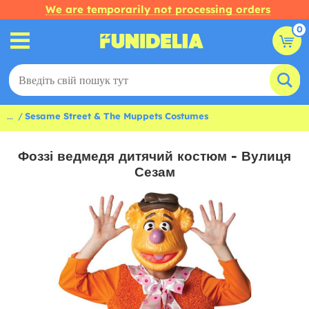
We are temporarily not processing orders
0
...
Sesame Street & The Muppets Costumes
Фоззі ведмедя дитячий костюм - Вулиця
Сезам