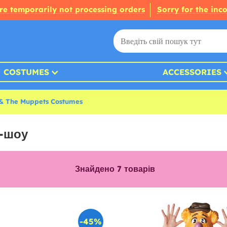
re temporarily not processing orders
Sorry for the inc
COSTUMES
ACCESSORIES
 & The Muppets Costumes
т-шоу
Знайдено
7
товарів
-45%