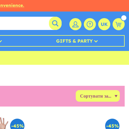
onvenience.
UK
GIFTS & PARTY
-45%
-45%