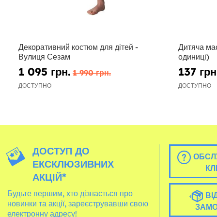
Декоративний костюм для дітей -
Дитяча ма
Вулиця Сезам
одиниці)
1 095 грн.
137 грн
1 990 грн.
ДОСТУПНО
ДОСТУПНО
ДОСТУП ДО
ОБСЛ
ЕКСКЛЮЗИВНИХ
КЛ
АКЦІЙ*
Будьте першим, хто дізнається про
ВІ
новинки та акції, зареєструвавши свою
ЗАМ
електронну адресу!