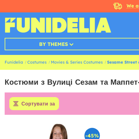
We a
BY THEMES
Funidelia
Costumes
Movies & Series Costumes
Sesame Street
Костюми з Вулиці Сезам та Маппе
Сортувати за
-45%