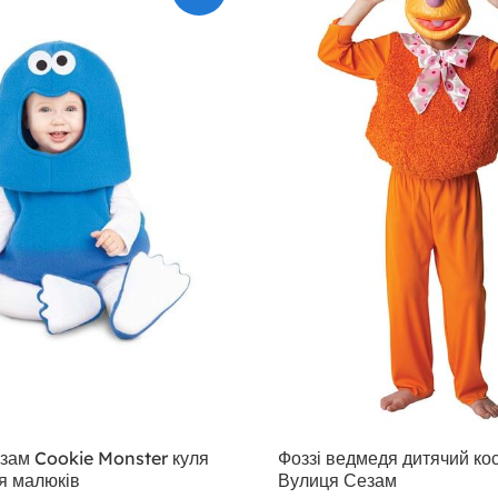
зам Cookie Monster куля
Фоззі ведмедя дитячий ко
я малюків
Вулиця Сезам