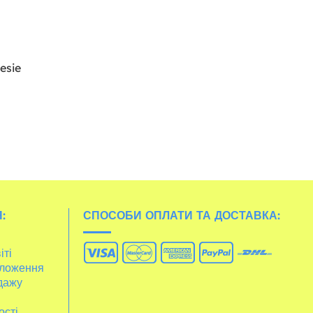
esie
:
СПОСОБИ ОПЛАТИ ТА ДОСТАВКА:
іті
ложення
дажу
ості