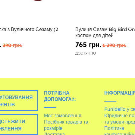
ска з Вуличного Сезаму (2
Вулиця Сезам Big Bird On
костюм для дітей
.
765 грн.
390 грн.
1 390 грн.
ДОСТУПНО
ПОТРІБНА
ІНФОРМАЦІЯ
УГОВУВАННЯ
ДОПОМОГА?:
ІЄНТІВ
Funidelia у св
Моє замовлення
Юридичне по
ДСТЕЖИТИ
Посібник товарів та
та умови про
розмірів
Політика
ОВЛЕННЯ
Доставка
конфіденційн