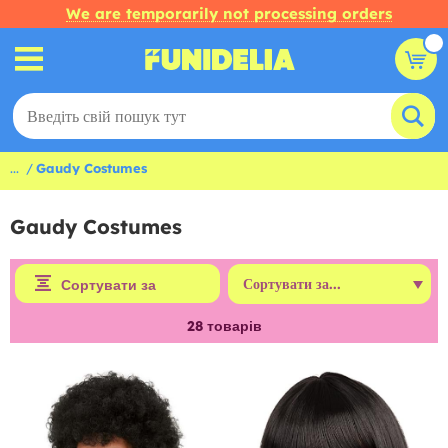
We are temporarily not processing orders
...
Gaudy Costumes
Gaudy Costumes
Сортувати за
28
товарів