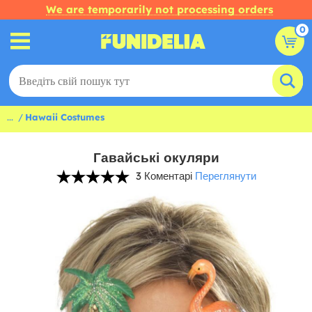
We are temporarily not processing orders
0
...
Hawaii Costumes
Гавайські окуляри
3 Коментарі
Переглянути