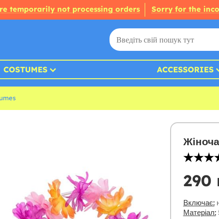
re temporarily not processing orders
Sorry for the inc
COSTUMES
ACCESSORIES
tumes
Жіноча
290 
Включає:
н
Матеріал: