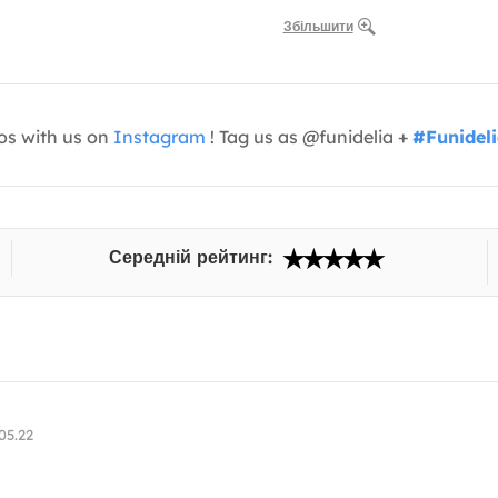
Збільшити
os with us on
Instagram
! Tag us as @funidelia +
#Funidel
Середній рейтинг:
05.22