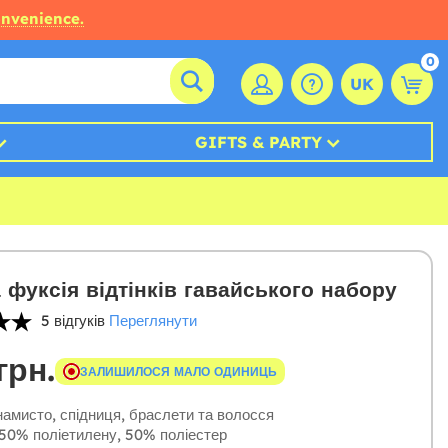
onvenience.
0
UK
GIFTS & PARTY
 фуксія відтінків гавайського набору
5 відгуків
Переглянути
грн.
ЗАЛИШИЛОСЯ МАЛО ОДИНИЦЬ
амисто, спідниця, браслети та волосся
50% поліетилену, 50% поліестер