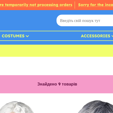
re temporarily not processing orders
Sorry for the inc
COSTUMES
ACCESSORIES
Знайдено
9
товарів