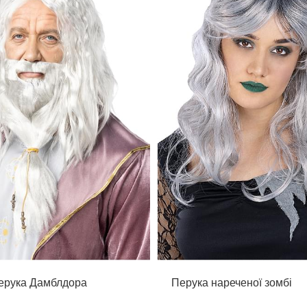
перука Дамблдора
Перука нареченої зомбі