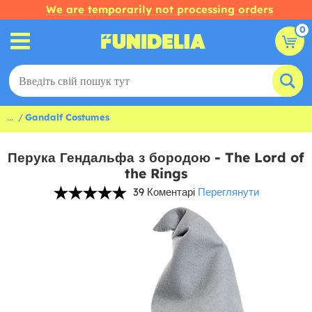
We are temporarily not processing orders
0
...
Gandalf Costumes
Перука Гендальфа з бородою - The Lord of
the Rings
39 Коментарі
Переглянути