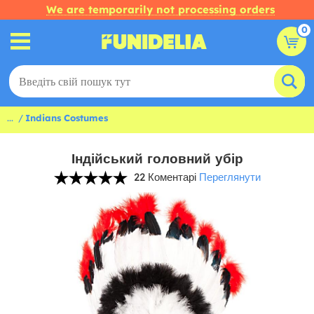
We are temporarily not processing orders
0
...
Indians Costumes
Індійський головний убір
22 Коментарі
Переглянути