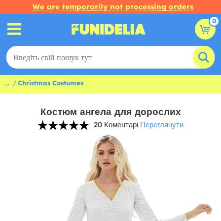
We are temporarily not processing orders
0
...
Christmas Costumes
Костюм ангела для дорослих
20 Коментарі
Переглянути