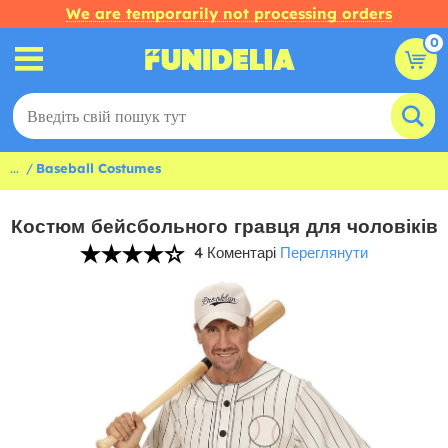
We are temporarily not processing orders
0
...
Baseball Costumes
Костюм бейсбольного гравця для чоловіків
4 Коментарі
Переглянути