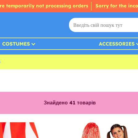
re temporarily not processing orders
Sorry for the inc
COSTUMES
ACCESSORIES
s
Знайдено
41
товарів