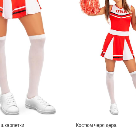
і шкарпетки
Костюм черлідера