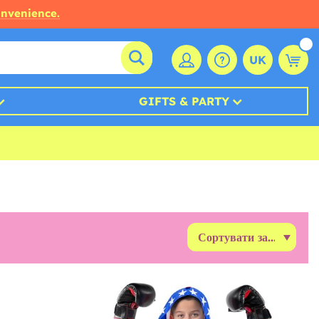
onvenience.
UK
GIFTS & PARTY