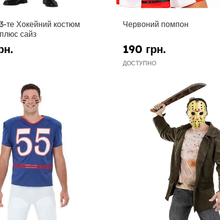
13-те Хокейний костюм
Червоний помпон
плюс сайз
рн.
190 грн.
ДОСТУПНО