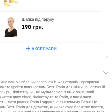
Шапка під перуку
190 грн.
АКСЕСУАРИ
кщо ваш улюблений персонаж із Флінстоунів - прекрасна
можете пройти повз костюм Бетті Рабл для жінки на наступній
ечірці. Флінстоуни - це мультсеріал із 60-х років, який
 життя двох сімей, Флінстоунів та Рабл, у важкі часи
тті - мати родини Рабл і одружена з низеньким Берні. Це
тюм Бетті Рабл для дівчаток, який включає блакитне плаття,
до шиї чорною стрічкою і спідницею з кутастими краями, тако