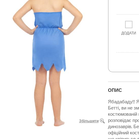
ДОДАТИ
ОПИС
Ябадабаду!! Я
Бетті, ви не з
костюмованій в
розповідає про
Збільшити
динозаврів. Бе
офіційний кос
що кріпиться 