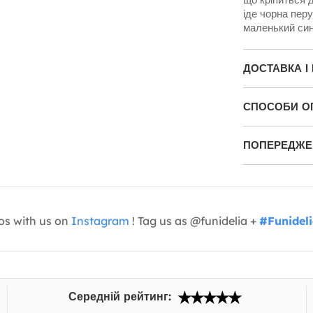
іде чорна перу
маленький сині
ДОСТАВКА І
СПОСОБИ О
ПОПЕРЕДЖЕН
os with us on
Instagram
! Tag us as @funidelia +
#Funidel
Середній рейтинг: