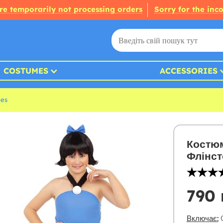
re temporarily not processing orders
Sorry for the inc
COSTUMES
ACCESSORIES
mes
Костюм
Флінст
790 
Включає:
С