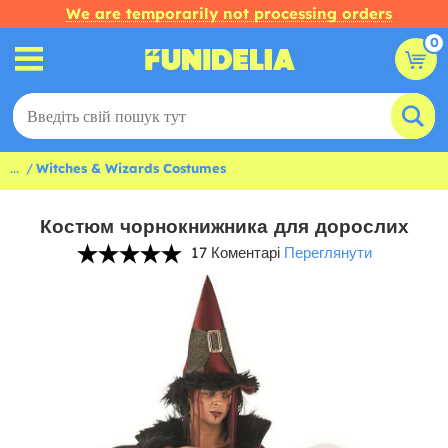
We are temporarily not processing orders
0
...
Witches & Wizards Costumes
Костюм чорнокнижника для дорослих
17 Коментарі
Переглянути