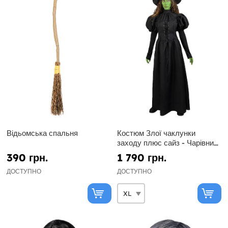
Відьомська спальня
Костюм Злої чаклунки
заходу плюс сайз - Чарівник
з країни Оз
390 грн.
1 790 грн.
ДОСТУПНО
ДОСТУПНО