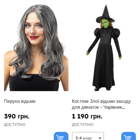
Перука відьми
Костюм Злої відьми заходу
для дівчаток - Чарівник
країни Оз
390 грн.
1 190 грн.
ДОСТУПНО
ДОСТУПНО