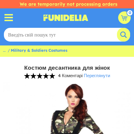
We are temporarily not processing orders
0
...
Military & Soldiers Costumes
Костюм десантника для жінок
4 Коментарі
Переглянути