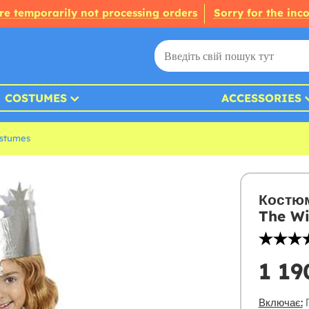
re temporarily not processing orders
Sorry for the inc
COSTUMES
ACCESSORIES
ostumes
Костюм
The Wi
1 19
Включає:
П