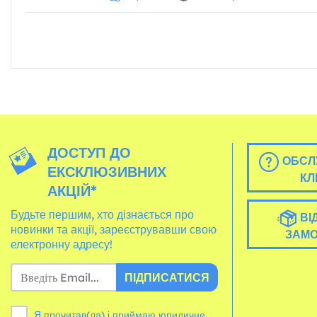
ДОСТУП ДО
ОБСЛ
ЕКСКЛЮЗИВНИХ
КЛ
АКЦІЙ*
Будьте першим, хто дізнається про
ВІ
новинки та акції, зареєструвавши свою
ЗАМ
електронну адресу!
ПІДПИСАТИСЯ
Я прочитав(ла) і приймаю юридичне