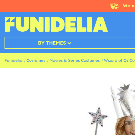
We a
BY THEMES
Funidelia
Costumes
Movies & Series Costumes
Wizard of Oz C