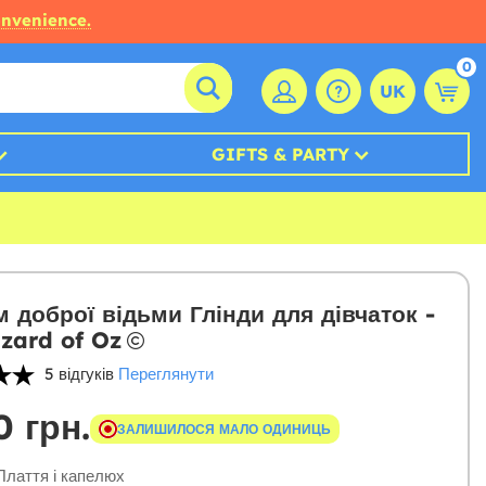
onvenience.
0
UK
GIFTS & PARTY
 доброї відьми Глінди для дівчаток -
zard of Oz
5 відгуків
Переглянути
0 грн.
ЗАЛИШИЛОСЯ МАЛО ОДИНИЦЬ
лаття і капелюх