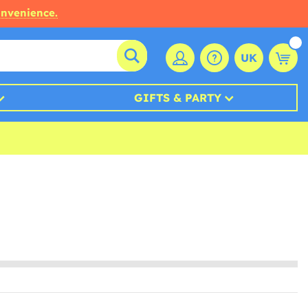
onvenience.
UK
GIFTS & PARTY