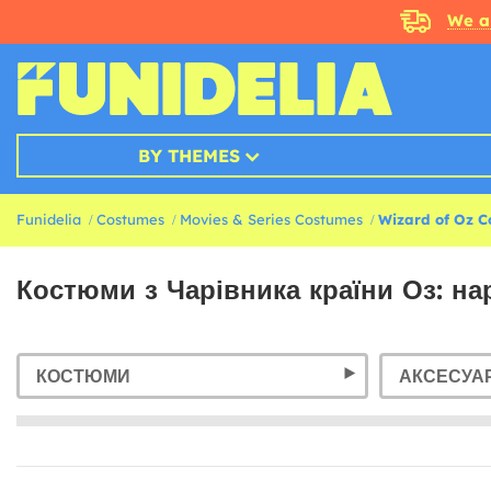
We a
BY THEMES
Funidelia
Costumes
Movies & Series Costumes
Wizard of Oz C
Костюми з Чарівника країни Оз: на
КОСТЮМИ
АКСЕСУА