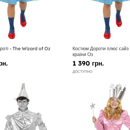
оті - The Wizard of Oz
Костюм Дороти плюс сайз 
країни Оз
рн.
1 390 грн.
ДОСТУПНО