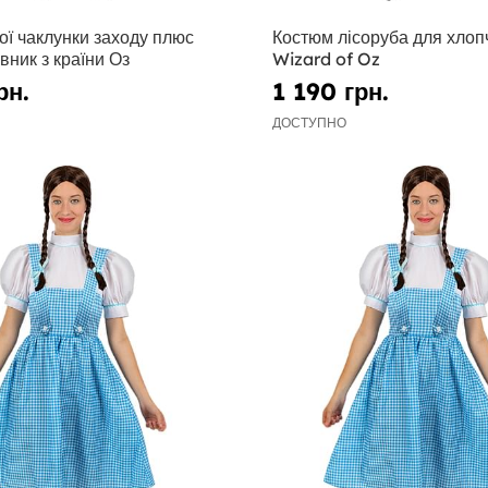
ої чаклунки заходу плюс
Костюм лісоруба для хлопч
івник з країни Оз
Wizard of Oz
рн.
1 190 грн.
ДОСТУПНО