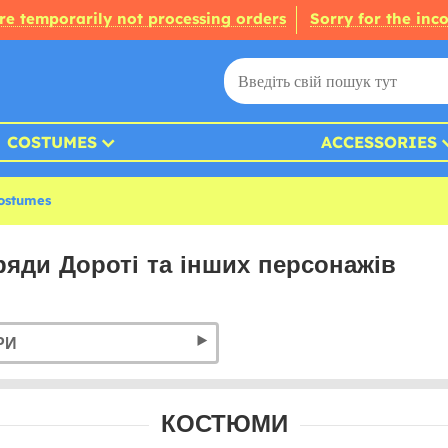
re temporarily not processing orders
Sorry for the inc
COSTUMES
ACCESSORIES
ostumes
ряди Дороті та інших персонажів
РИ
КОСТЮМИ