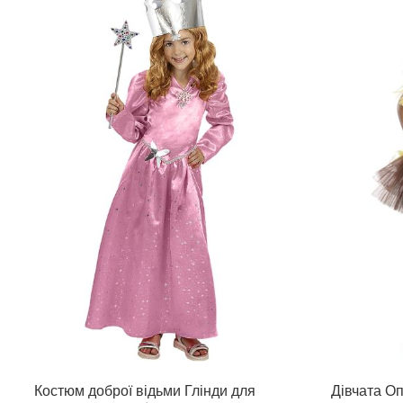
Костюм доброї відьми Глінди для
Дівчата О