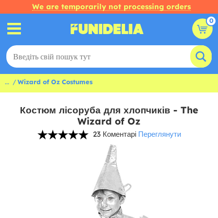
We are temporarily not processing orders
0
...
Wizard of Oz Costumes
Костюм лісоруба для хлопчиків - The
Wizard of Oz
23 Коментарі
Переглянути