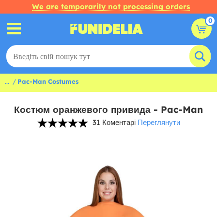
We are temporarily not processing orders
0
...
Pac-Man Costumes
Костюм оранжевого привида - Pac-Man
31 Коментарі
Переглянути