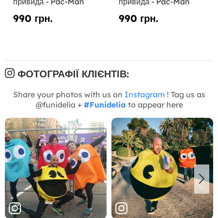
привида - Pac-Man
привида - Pac-Man
990 грн.
990 грн.
ФОТОГРАФІЇ КЛІЄНТІВ:
Share your photos with us on
Instagram
! Tag us as
@funidelia +
#Funidelia
to appear here