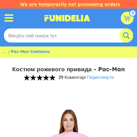
We are temporarily not processing orders
0
...
Pac-Man Costumes
Костюм рожевого привида - Pac-Man
29 Коментарі
Переглянути