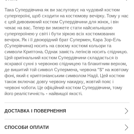
Така Супердівчина як ви заслуговує на чудовий костюм
супергероїні, щоб сходити на костюмову вечірку. Тому у нас
є цей дивовижний костюм Супердівчини для жінок, і він
чекає на вас. Тепер ви зможете стати найсильнішою
супергероїнею у світі і бути зіркою всіх костюмованих
вечірок. Як і її двоюрідний брат Супермен, Кара Зор-Ель
(Суперівчина) носить на своєму костюмі кольори та
символи Криптона. Однак замість легінсів носить спідницю.
Цей оригінальний костюм Супердівчини складається із
яскравої сукні з червоною спідницею та блакитним верхом,
де вишитий той символ Супермена, червона "S" на жовтому
фоні, який є криптоніанським символом Надії. Цей костюм
також включає довгу червону накидку, жовтий пояс і
червоні чоботи. Це офіційний костюм Супердівчини, тому
його реалістичність - найвищої якості.
ДОСТАВКА І ПОВЕРНЕННЯ
СПОСОБИ ОПЛАТИ