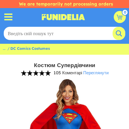
We are temporarily not processing orders
0
...
DC Comics Costumes
Костюм Супердівчини
105 Коментарі
Переглянути