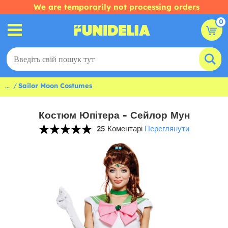
We are temporarily not processing orders
0
...
Sailor Moon Costumes
Костюм Юпітера - Сейлор Мун
25 Коментарі
Переглянути