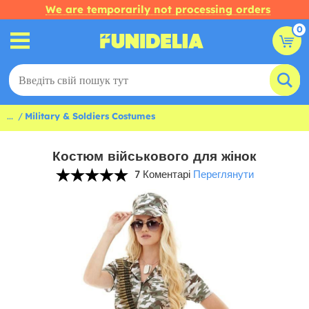
We are temporarily not processing orders
0
...
Military & Soldiers Costumes
Костюм військового для жінок
7 Коментарі
Переглянути