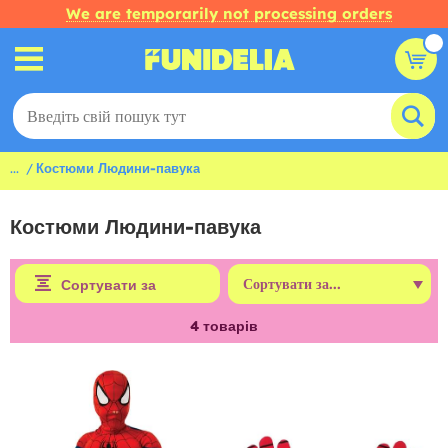
We are temporarily not processing orders
...
Костюми Людини-павука
Костюми Людини-павука
Сортувати за
4
товарів