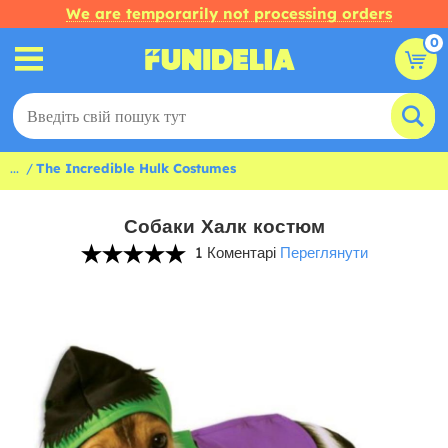
We are temporarily not processing orders
0
...
The Incredible Hulk Costumes
Собаки Халк костюм
1 Коментарі
Переглянути