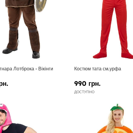
нара Лотброка - Вікінги
Костюм тата см.урфа
рн.
990 грн.
ДОСТУПНО