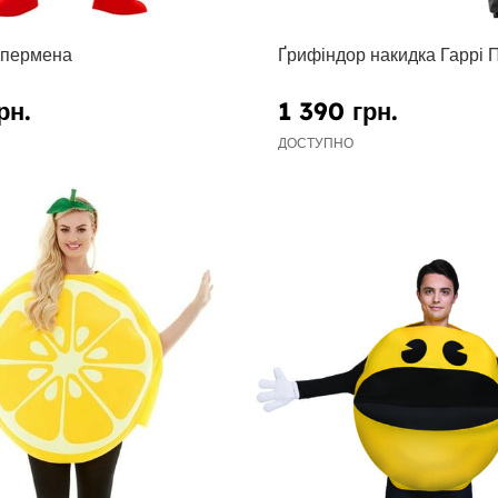
упермена
Ґрифіндор накидка Гаррі 
рн.
1 390 грн.
ДОСТУПНО