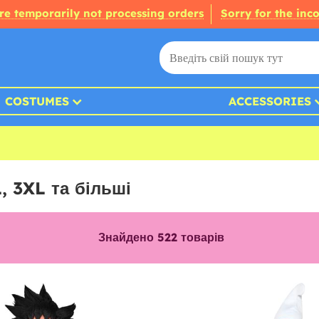
re temporarily not processing orders
Sorry for the inc
COSTUMES
ACCESSORIES
, 3XL та більші
Знайдено
522
товарів