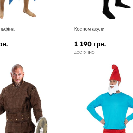
льфіна
Костюм акули
рн.
1 190 грн.
ДОСТУПНО