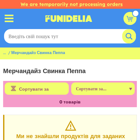
We are temporarily not processing orders
...
Мерчандайз Свинка Пеппа
Мерчандайз Свинка Пеппа
Сортувати за
0
товарів
Ми не знайшли продуктів для заданих