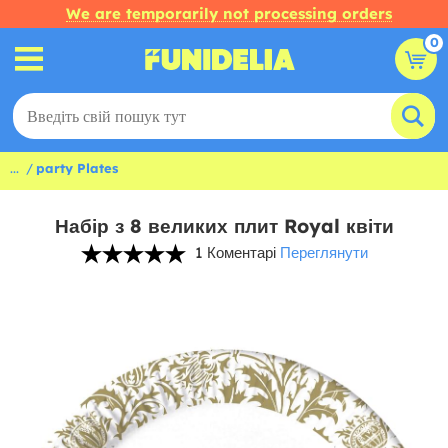
We are temporarily not processing orders
0
...
party Plates
Набір з 8 великих плит Royal квіти
1 Коментарі
Переглянути