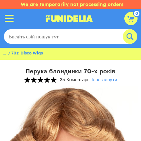
We are temporarily not processing orders
0
...
70s: Disco Wigs
Перука блондинки 70-х років
25 Коментарі
Переглянути