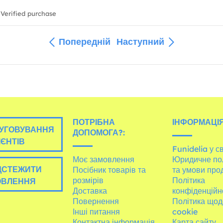
Verified purchase
Попередній
Наступний
ПОТРІБНА
ІНФОРМАЦІЯ
УГОВУВАННЯ
ДОПОМОГА?:
ІЄНТІВ
Funidelia у св
Моє замовлення
Юридичне по
ДСТЕЖИТИ
Посібник товарів та
та умови про
розмірів
Політика
ОВЛЕННЯ
Доставка
конфіденційн
Повернення
Політика щод
Інші питання
cookie
Контактна інформація
Карта сайту