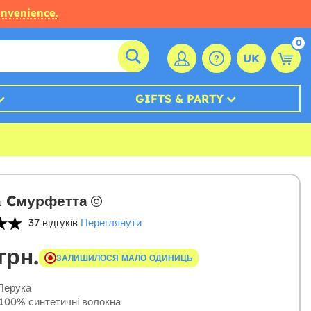
onvenience.
0
UK
GIFTS & PARTY
а Cмурфетта
37 відгуків
Переглянути
грн.
ЗАЛИШИЛОСЯ МАЛО ОДИНИЦЬ
ерука
100% синтетичні волокна