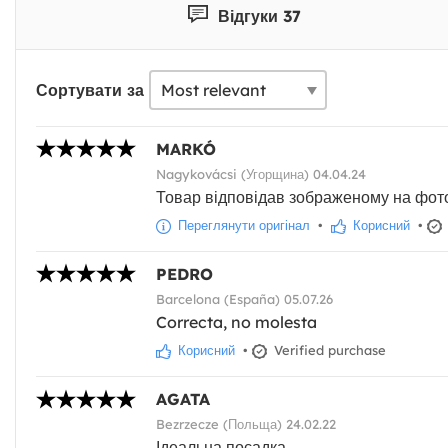
Відгуки 37
Сортувати за
MARKÓ
Nagykovácsi (Угорщина) 04.04.24
Товар відповідав зображеному на фото,
Переглянути оригінал
•
Корисний
•
PEDRO
Barcelona (España) 05.07.26
Correcta, no molesta
Корисний
•
Verified purchase
AGATA
Bezrzecze (Польща) 24.02.22
Ідеальна посадка