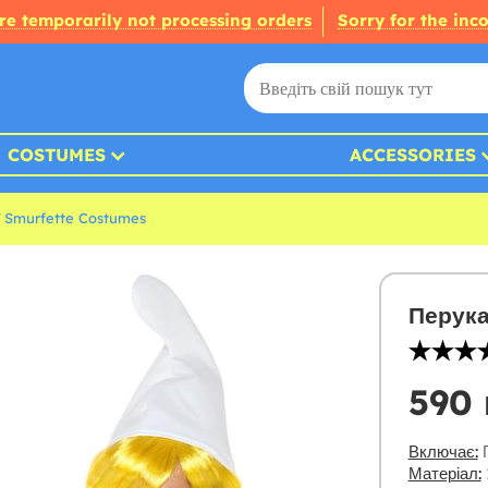
re temporarily not processing orders
Sorry for the inc
COSTUMES
ACCESSORIES
Smurfette Costumes
Перук
590 
Включає:
П
Матеріал: