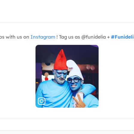
os with us on
Instagram
! Tag us as @funidelia +
#Funidel