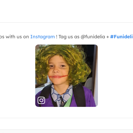
os with us on
Instagram
! Tag us as @funidelia +
#Funidel