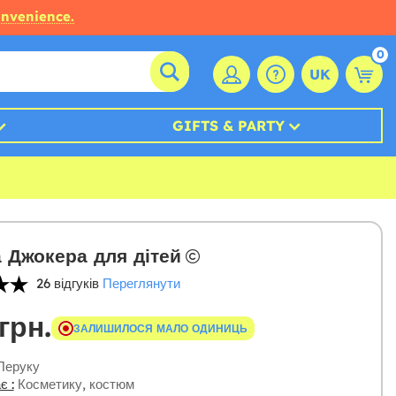
onvenience.
0
UK
GIFTS & PARTY
 Джокера для дітей
26 відгуків
Переглянути
грн.
ЗАЛИШИЛОСЯ МАЛО ОДИНИЦЬ
еруку
є :
Косметику, костюм