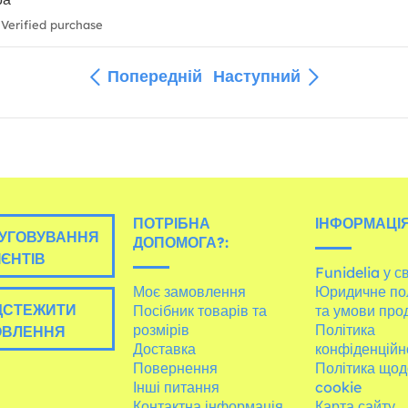
Verified purchase
Попередній
Наступний
ПОТРІБНА
ІНФОРМАЦІЯ
УГОВУВАННЯ
ДОПОМОГА?:
ІЄНТІВ
Funidelia у св
Моє замовлення
Юридичне по
ДСТЕЖИТИ
Посібник товарів та
та умови про
розмірів
Політика
ОВЛЕННЯ
Доставка
конфіденційн
Повернення
Політика щод
Інші питання
cookie
Контактна інформація
Карта сайту