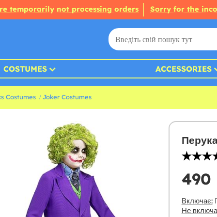
re temporarily not processing orders
Sorry for the inc
COSTUMES
ACCESSORIES
s Costumes
Joker Costumes
Перука
490 
Включає:
П
Не включа