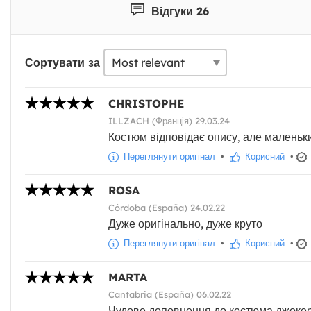
Відгуки 26
Сортувати за
CHRISTOPHE
ILLZACH (Франція) 29.03.24
Костюм відповідає опису, але маленьк
Переглянути оригінал
•
Корисний
•
ROSA
Córdoba (España) 24.02.22
Дуже оригінально, дуже круто
Переглянути оригінал
•
Корисний
•
MARTA
Cantabria (España) 06.02.22
Чудове доповнення до костюма джоке