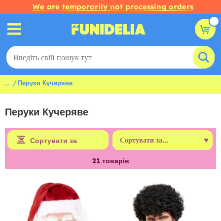
We are temporarily not processing orders
...
Перуки Кучеряве
Перуки Кучеряве
Сортувати за
21
товарів