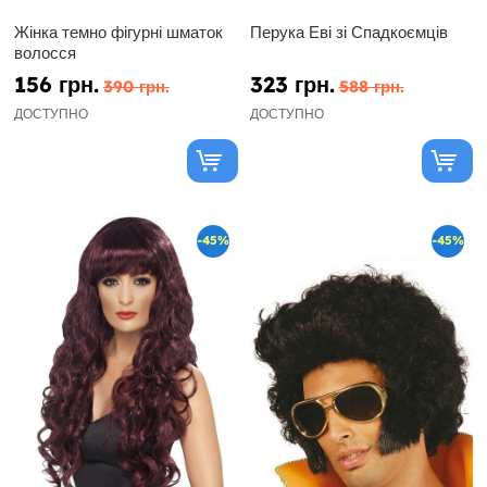
Жінка темно фігурні шматок
Перука Еві зі Спадкоємців
волосся
156 грн.
323 грн.
390 грн.
588 грн.
ДОСТУПНО
ДОСТУПНО
-45%
-45%