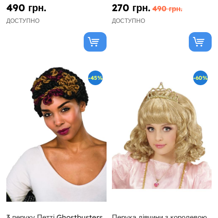
490 грн.
270 грн.
490 грн.
ДОСТУПНО
ДОСТУПНО
-45%
-60%
3 перуку Петті Ghostbusters
Перука дівчини з королевою