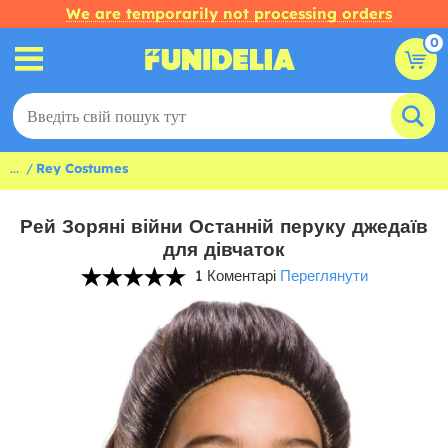
We are temporarily not processing orders
0
...
Rey Costumes
Рей Зоряні війни Останній перуку джедаїв
для дівчаток
1 Коментарі
Переглянути