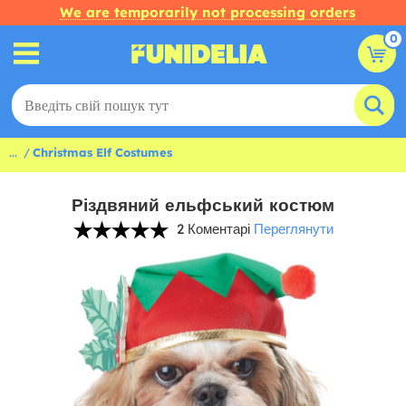
We are temporarily not processing orders
0
...
Christmas Elf Costumes
Різдвяний ельфський костюм
2 Коментарі
Переглянути