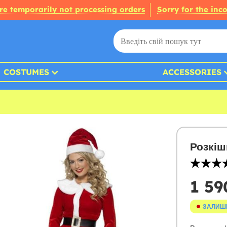
re temporarily not processing orders
Sorry for the inc
COSTUMES
ACCESSORIES
Розкіш
1 59
ЗАЛИШ