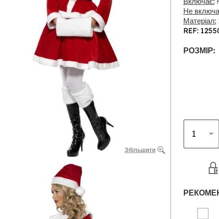
Включає:
К
Не включа
Матеріал:
REF: 1255
РОЗМІР:
Збільшити
РЕКОМЕ