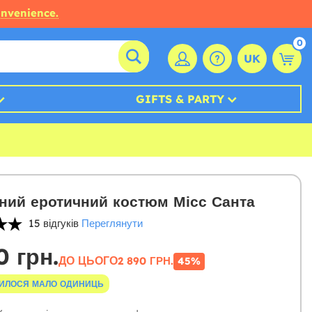
onvenience.
0
UK
GIFTS & PARTY
ний еротичний костюм Місс Санта
15 відгуків
Переглянути
0 грн.
ДО ЦЬОГО
2 890 ГРН.
45%
ИЛОСЯ МАЛО ОДИНИЦЬ