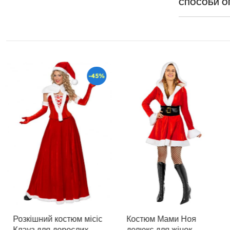
СПОСОБИ О
-45%
Розкішний костюм місіс
Костюм Мами Ноя
Клауз для дорослих
делюкс для жінок