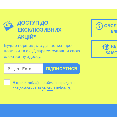
ДОСТУП ДО
ОБСЛ
ЕКСКЛЮЗИВНИХ
КЛ
АКЦІЙ*
Будьте першим, хто дізнається про
ВІ
новинки та акції, зареєструвавши свою
ЗАМ
електронну адресу!
ПІДПИСАТИСЯ
Я прочитав(ла) і приймаю юридичне
повідомлення та
умови
Funidelia.