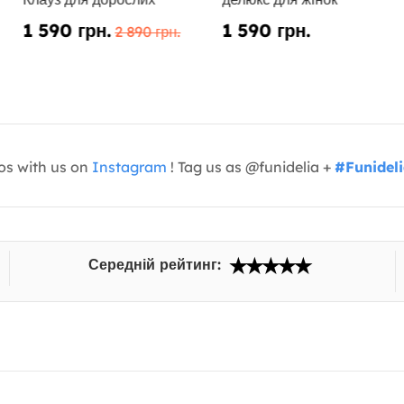
1 590 грн.
1 590 грн.
2 890 грн.
os with us on
Instagram
! Tag us as @funidelia +
#Funidel
Середній рейтинг: