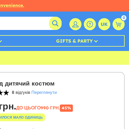
onvenience.
0
UK
GIFTS & PARTY
д дитячий костюм
8 відгуків
Переглянути
грн.
ДО ЦЬОГО
990 ГРН.
45%
ИЛОСЯ МАЛО ОДИНИЦЬ