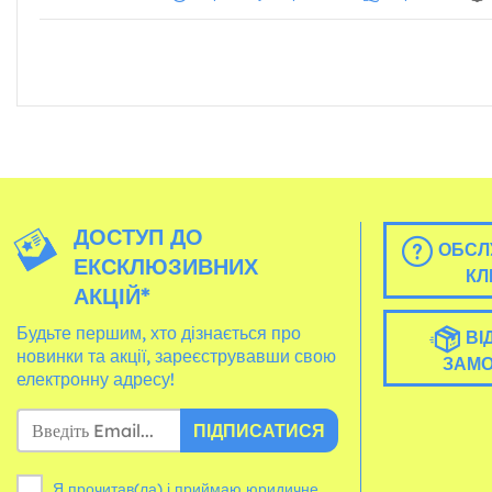
ДОСТУП ДО
ОБСЛ
ЕКСКЛЮЗИВНИХ
КЛ
АКЦІЙ*
Будьте першим, хто дізнається про
ВІ
новинки та акції, зареєструвавши свою
ЗАМ
електронну адресу!
ПІДПИСАТИСЯ
Я прочитав(ла) і приймаю юридичне