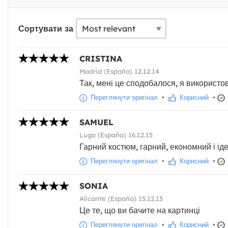
Сортувати за
CRISTINA
Madrid (España) 12.12.14
Так, мені це сподобалося, я використов
Переглянути оригінал
•
Корисний
•
SAMUEL
Lugo (España) 16.12.15
Гарний костюм, гарний, економний і ід
Переглянути оригінал
•
Корисний
•
SONIA
Alicante (España) 15.12.13
Це те, що ви бачите на картинці
Переглянути оригінал
•
Корисний
•