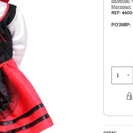
Включає:
К
Матеріал:
REF: 4600
РОЗМІР: