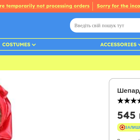
re temporarily not processing orders
Sorry for the inc
COSTUMES
ACCESSORIES
Шепар
545 
ЗАЛИШ