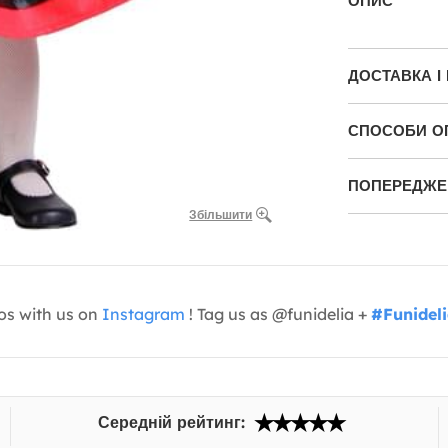
ОПИС
ДОСТАВКА І
СПОСОБИ О
ПОПЕРЕДЖЕН
Збільшити
os with us on
Instagram
! Tag us as @funidelia +
#Funidel
Середній рейтинг: