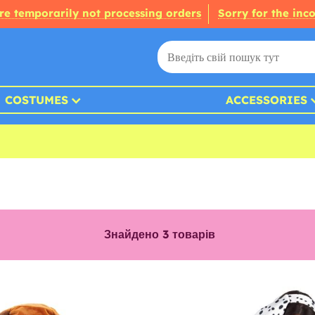
re temporarily not processing orders
Sorry for the inc
COSTUMES
ACCESSORIES
Знайдено
3
товарів