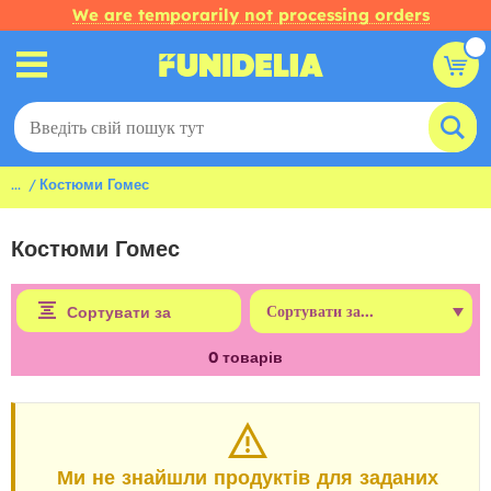
We are temporarily not processing orders
...
Костюми Гомес
Костюми Гомес
Сортувати за
0
товарів
Ми не знайшли продуктів для заданих