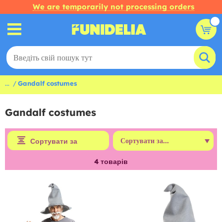
We are temporarily not processing orders
...
Gandalf costumes
Gandalf costumes
Сортувати за
4
товарів